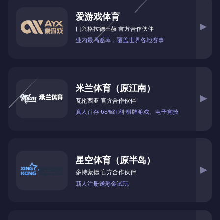
以及前场球员之间的换位触发，都会让射门点的稳定性显著提
升。
以现实比赛中的“夜幕式”对决为参照，突破点往往来自于对方防
线的掩护破绽与中场组织的断裂点。对分析者而言，关注射门
前的声东击西、球路转化以及传球梯度，是理解这类夜晚的关
键。在九游体育官网的数据板块中，我们可以看到这类比赛常
见的“高质量射门比”和“禁区内射门效率”的波动区间。通过对比
不同球队在同一夜晚的破门方式，我们能够梳理出哪些战术选
择在高强度对抗中更具成功率：例如以快节奏的边路撤离、快
速交叉跑动产出的瞬间空档，往往比单点爆发的远射更具持续
破门能力。这些洞察不仅帮助观赛者理解比赛，也为球队在备
战阶段提供策略参照。
结合九游APP的赛后复盘与数据可视化功能，读者可以直观地