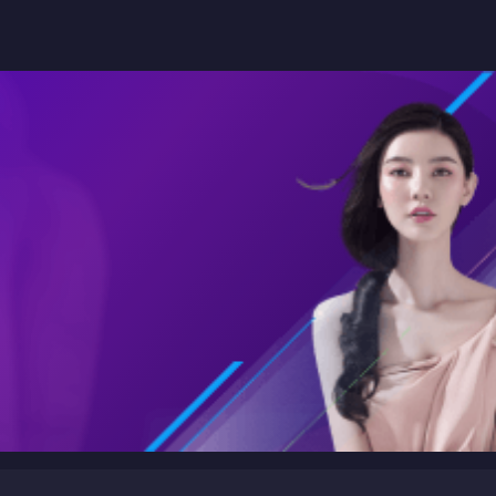
联赛
NBA
中国足球
中国篮球
电竞资讯
界杯
世界杯巅峰对决：战术演变引爆现场
潮，世界杯战术分析
链的可
世界杯巅峰对决：战术演变引爆现场高潮 引言：超越
议程与
球的较量——从观众席到战术板的双向震荡 世界杯的
峰对决，往往不仅是球员个人技...
中国篮球
2026-02-14