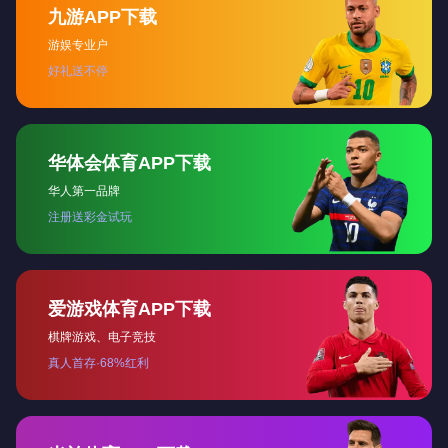
战术输入的多样化与对手适应性。21世纪的世界杯呈现出更明显的
战术多样性趋势。传统的控球流派依然有效，但对手的高强度压
迫、区域性防守以及高效的转换速度，使得单一战术很难维持整场
优势。具备多种阵型与进攻结构的球队，往往在对手做出调整时能
迅速做出回应，从而在关键阶段创造得分机会。
高位压迫与防守组织的博弈。高位压迫在提升夺回球权效率的同
时，也对体能与线间协同提出更高要求。若球队在转换时的防守转
位不及时，容易被对手的快速反击打穿。相反，采用紧凑防守与快
速中场转移的体系，能够压缩对手的传球空间，并通过边路与中路
的衔接制造反击场景。实践中，顶尖球队往往通过科学化的体能管
理与理性的轮换来维持这种高强度的战术压力。
经典案例的启示。历史上，像2010年的西班牙、以及2014年的德国
等球队，均体现了“控球—高效转化”的理念，但真正决定成败的，是
在于对对手的动态分析与灵活应变能力。进入2020年代，更多球队
尝试在不同阶段混合运用4-3-3、4-2-3-1、以及3-5-2等不同阵型，
以适应对手的压迫方式与防守结构。这种灵活性正是激烈角逐中的
显著趋势。
开云体育app
通过对战术演变的观察，我们可以看到：能在不同
阶段迅速切换战术、并以小范围的细节调整来提高传球成功