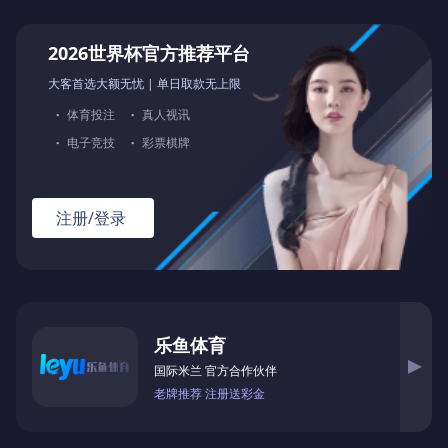
当前位置：
首页
>
中国篮球
> 正文
世界杯足球赛激烈角逐，世界杯足球比
赛视频
T9F5rQ37c2tsY8
2026-02-14
世界杯足球赛激烈角逐：数据驱动的
分析与策略洞察
引言：全球聚焦的激烈对决与研究的价
值